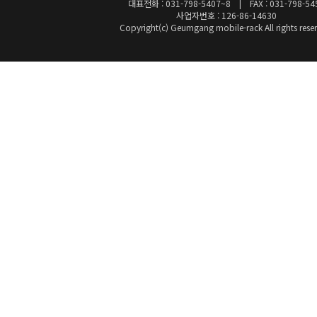
대표전화 : 031-798-5407~8 | FAX : 031-798-54
사업자번호 : 126-86-14630
Copyright(c) Geumgang mobile-rack All rights rese