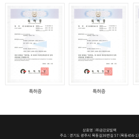
상호명 : ㈜금강모빌랙
주소 : 경기도 광주시 목동길36번길 57 (목동456-1)